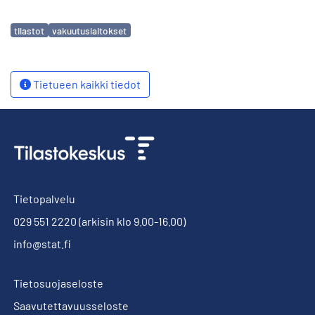
Avainsanat
tilastot
vakuutuslaitokset
Tietueen kaikki tiedot
Tietopalvelu
029 551 2220
(arkisin klo 9.00-16.00)
info@stat.fi
Tietosuojaseloste
Saavutettavuusseloste