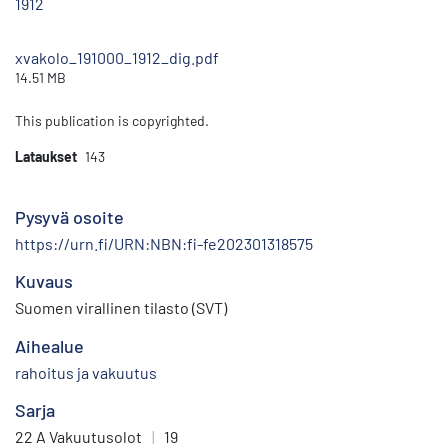
1912
xvakolo_191000_1912_dig.pdf
14.51 MB
This publication is copyrighted.
Lataukset
143
Pysyvä osoite
https://urn.fi/URN:NBN:fi-fe202301318575
Kuvaus
Suomen virallinen tilasto (SVT)
Aihealue
rahoitus ja vakuutus
Sarja
22 A Vakuutusolot
|
19