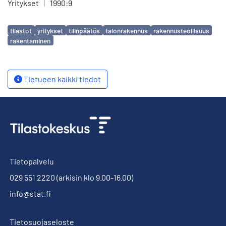
Yritykset
|
1990:9
Avainsanat
tilastot
yritykset
tilinpäätös
talonrakennus
rakennusteollisuus
rakentaminen
Tietueen kaikki tiedot
Tietopalvelu
029 551 2220
(arkisin klo 9.00-16.00)
info@stat.fi
Tietosuojaseloste