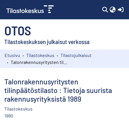
(c
OTOS
Tilastokeskuksen julkaisut verkossa
Etusivu
Tilastokeskus
Tilastojulkaisut
Kokoelmat
Talonrakennusyritysten tilinpäätöstilasto : Tietoja suurista rakennusyrityksistä 1989
Selaa
Talonrakennusyritysten
tilinpäätöstilasto : Tietoja suurista
rakennusyrityksistä 1989
Tilastokeskus
1990