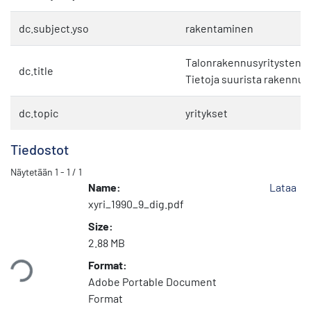
dc.subject.yso
rakentaminen
Talonrakennusyritysten til
dc.title
Tietoja suurista rakennusy
dc.topic
yritykset
Tiedostot
Näytetään
1 - 1 / 1
Name:
Lataa
xyri_1990_9_dig.pdf
Size:
dataan...
2.88 MB
Format:
Adobe Portable Document
Format