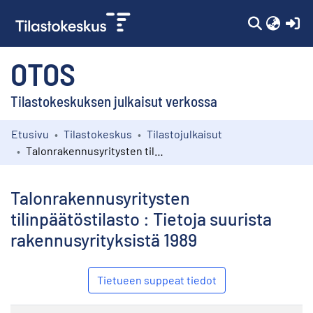
(c
OTOS
Tilastokeskuksen julkaisut verkossa
Etusivu
Tilastokeskus
Tilastojulkaisut
Kokoelmat
Talonrakennusyritysten tilinpäätöstilasto : Tietoja suurista rakennusyrityksistä 1989
Selaa
Talonrakennusyritysten
tilinpäätöstilasto : Tietoja suurista
rakennusyrityksistä 1989
Tietueen suppeat tiedot