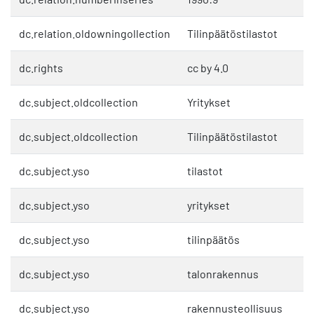
dc.relation.oldowningollection
Tilinpäätöstilastot
dc.rights
cc by 4.0
dc.subject.oldcollection
Yritykset
dc.subject.oldcollection
Tilinpäätöstilastot
dc.subject.yso
tilastot
dc.subject.yso
yritykset
dc.subject.yso
tilinpäätös
dc.subject.yso
talonrakennus
dc.subject.yso
rakennusteollisuus