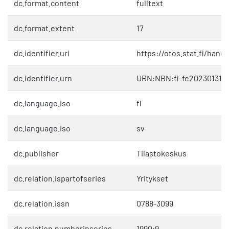
dc.format.content
fulltext
dc.format.extent
17
dc.identifier.uri
https://otos.stat.fi/hand
dc.identifier.urn
URN:NBN:fi-fe202301312
dc.language.iso
fi
dc.language.iso
sv
dc.publisher
Tilastokeskus
dc.relation.ispartofseries
Yritykset
dc.relation.issn
0788-3099
dc.relation.numberinseries
1990:9