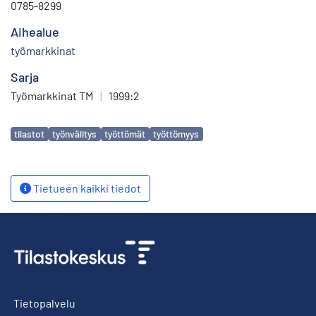
0785-8299
Aihealue
työmarkkinat
Sarja
Työmarkkinat TM
|
1999:2
Avainsanat
tilastot
työnvälitys
työttömät
työttömyys
Tietueen kaikki tiedot
Tietopalvelu