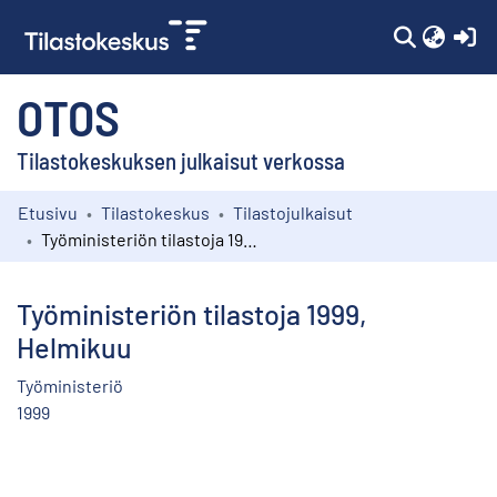
(c
OTOS
Tilastokeskuksen julkaisut verkossa
Etusivu
Tilastokeskus
Tilastojulkaisut
Kokoelmat
Työministeriön tilastoja 1999, Helmikuu
Selaa
Työministeriön tilastoja 1999,
Helmikuu
Työministeriö
1999