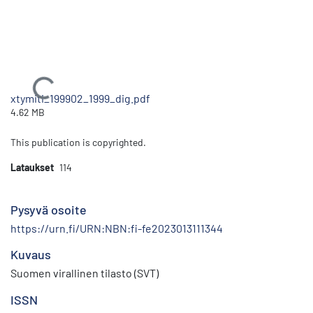
Ladataan...
xtymiti_199902_1999_dig.pdf
4.62 MB
This publication is copyrighted.
Lataukset
114
Pysyvä osoite
https://urn.fi/URN:NBN:fi-fe2023013111344
Kuvaus
Suomen virallinen tilasto (SVT)
ISSN