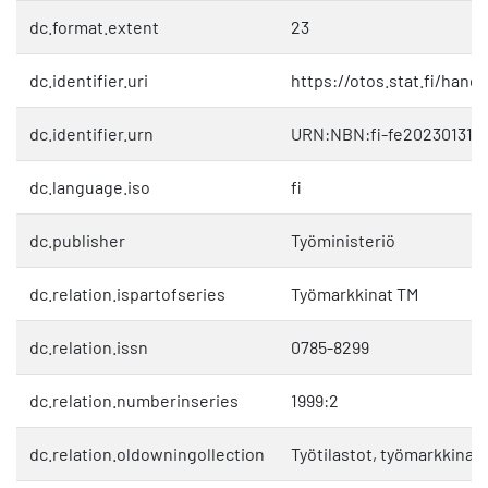
dc.format.extent
23
dc.identifier.uri
https://otos.stat.fi/hand
dc.identifier.urn
URN:NBN:fi-fe202301311
dc.language.iso
fi
dc.publisher
Työministeriö
dc.relation.ispartofseries
Työmarkkinat TM
dc.relation.issn
0785-8299
dc.relation.numberinseries
1999:2
dc.relation.oldowningollection
Työtilastot, työmarkkinat 