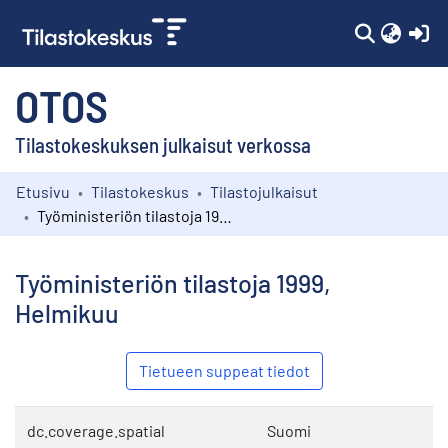
(c
OTOS
Tilastokeskuksen julkaisut verkossa
Etusivu
Tilastokeskus
Tilastojulkaisut
Kokoelmat
Työministeriön tilastoja 1999, Helmikuu
Selaa
Työministeriön tilastoja 1999,
Helmikuu
Tietueen suppeat tiedot
dc.coverage.spatial
Suomi