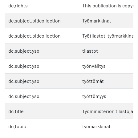
dc.rights
This publication is copyri
dc.subject.oldcollection
Työmarkkinat
dc.subject.oldcollection
Työtilastot, työmarkkinat 
dc.subject.yso
tilastot
dc.subject.yso
työnvälitys
dc.subject.yso
työttömät
dc.subject.yso
työttömyys
dc.title
Työministeriön tilastoja 1
dc.topic
työmarkkinat